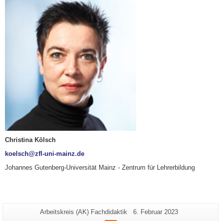
Christina Kölsch
koelsch@zfl-uni-mainz.de
Johannes Gutenberg-Universität Mainz - Zentrum für Lehrerbildung
Zusätzliche
Seiten-
Letzte
Arbeitskreis (AK) Fachdidaktik
6. Februar 2023
Name:
Aktualisierung: