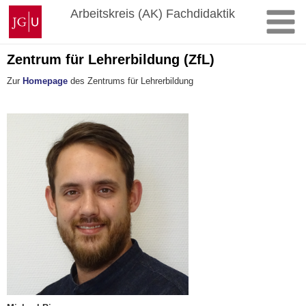
Zum
Johannes
Arbeitskreis (AK) Fachdidaktik
Inhalt
Gutenberg-
springen
Universität
Mainz
Zentrum für Lehrerbildung (ZfL)
Zur
Homepage
des Zentrums für Lehrerbildung