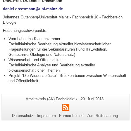
Univ.-Prof. Dr. Daniel Dreesmann
daniel.dreesmann@uni-mainz.de
Johannes Gutenberg-Universität Mainz - Fachbereich 10 - Fachbereich
Biologie
Forschungsschwerpunkte:
Vom Labor ins Klassenzimmer:
Fachdidaktische Bearbeitung aktueller biowissenschaftlicher
Fragestellungen für die Sekundarstufen I und II (Evolution,
Gentechnik, Ökologie und Naturschutz)
Wissenschaft und Öffentlichkeit:
Fachdidaktische Analyse und Bearbeitung aktueller
biowissenschaftlicher Themen
Projekt "Die Wissensbrücke". Brücken bauen zwischen Wissenschaft
und Öffentlichkeit
Zusätzliche
Seiten-
Letzte
Arbeitskreis (AK) Fachdidaktik
29. Juni 2018
Name:
Aktualisierung:
Informationen
RSS
zu
Datenschutz
Impressum
Barrierefreiheit
Zum Seitenanfang
dieser
Seite