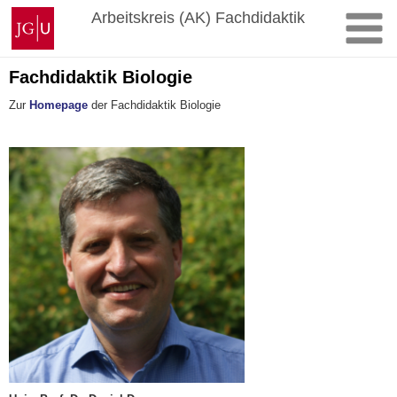
Zum
Johannes
Arbeitskreis (AK) Fachdidaktik
Inhalt
Gutenberg-
springen
Universität
Mainz
Fachdidaktik Biologie
Zur
Homepage
der Fachdidaktik Biologie