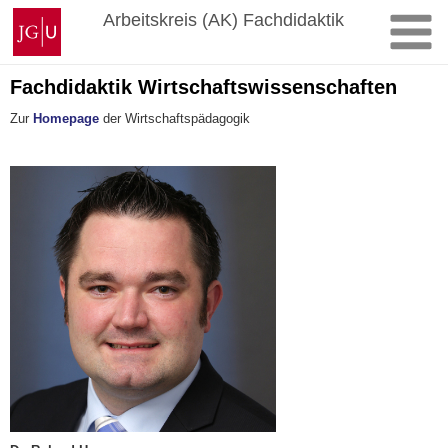
Zum
Johannes
Arbeitskreis (AK) Fachdidaktik
Inhalt
Gutenberg-
springen
Universität
Mainz
Fachdidaktik Wirtschaftswissenschaften
Zur
Homepage
der Wirtschaftspädagogik