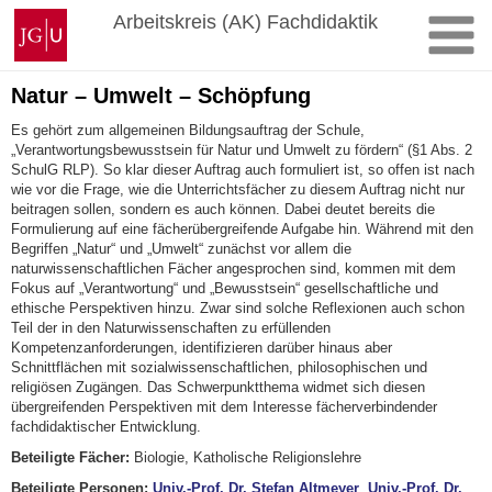
Zum
Johannes
Arbeitskreis (AK) Fachdidaktik
Inhalt
Gutenberg-
springen
Universität
Mainz
Natur – Umwelt – Schöpfung
Es gehört zum allgemeinen Bildungsauftrag der Schule,
„Verantwortungsbewusstsein für Natur und Umwelt zu fördern“ (§1 Abs. 2
SchulG RLP). So klar dieser Auftrag auch formuliert ist, so offen ist nach
wie vor die Frage, wie die Unterrichtsfächer zu diesem Auftrag nicht nur
beitragen sollen, sondern es auch können. Dabei deutet bereits die
Formulierung auf eine fächerübergreifende Aufgabe hin. Während mit den
Begriffen „Natur“ und „Umwelt“ zunächst vor allem die
naturwissenschaftlichen Fächer angesprochen sind, kommen mit dem
Fokus auf „Verantwortung“ und „Bewusstsein“ gesellschaftliche und
ethische Perspektiven hinzu. Zwar sind solche Reflexionen auch schon
Teil der in den Naturwissenschaften zu erfüllenden
Kompetenzanforderungen, identifizieren darüber hinaus aber
Schnittflächen mit sozialwissenschaftlichen, philosophischen und
religiösen Zugängen. Das Schwerpunktthema widmet sich diesen
übergreifenden Perspektiven mit dem Interesse fächerverbindender
fachdidaktischer Entwicklung.
Beteiligte Fächer:
Biologie, Katholische Religionslehre
Beteiligte Personen:
Univ.-Prof. Dr. Stefan Altmeyer
,
Univ.-Prof. Dr.