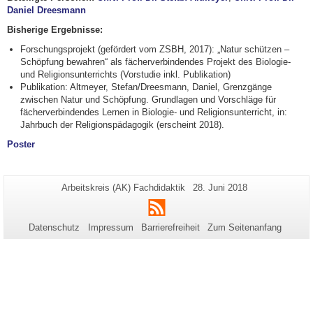
Daniel Dreesmann
Bisherige Ergebnisse:
Forschungsprojekt (gefördert vom ZSBH, 2017): „Natur schützen –
Schöpfung bewahren“ als fächerverbindendes Projekt des Biologie-
und Religionsunterrichts (Vorstudie inkl. Publikation)
Publikation: Altmeyer, Stefan/Dreesmann, Daniel, Grenzgänge
zwischen Natur und Schöpfung. Grundlagen und Vorschläge für
fächerverbindendes Lernen in Biologie- und Religionsunterricht, in:
Jahrbuch der Religionspädagogik (erscheint 2018).
Poster
Zusätzliche
Seiten-
Letzte
Arbeitskreis (AK) Fachdidaktik
28. Juni 2018
Name:
Aktualisierung:
Informationen
RSS
zu
Datenschutz
Impressum
Barrierefreiheit
Zum Seitenanfang
dieser
Seite