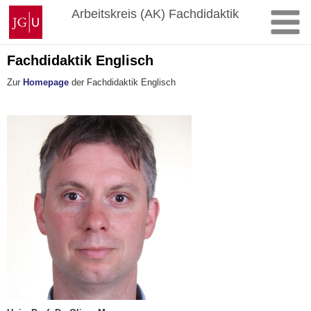
Zum
Johannes
Arbeitskreis (AK) Fachdidaktik
Inhalt
Gutenberg-
springen
Universität
Mainz
Fachdidaktik Englisch
Zur
Homepage
der Fachdidaktik Englisch