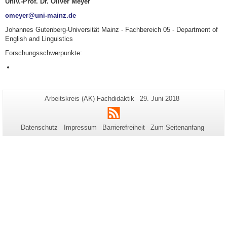
Univ.-Prof. Dr. Oliver Meyer
omeyer@uni-mainz.de
Johannes Gutenberg-Universität Mainz - Fachbereich 05 - Department of
English and Linguistics
Forschungsschwerpunkte:
Zusätzliche
Seiten-
Letzte
Arbeitskreis (AK) Fachdidaktik
29. Juni 2018
Name:
Aktualisierung:
Informationen
RSS
zu
Datenschutz
Impressum
Barrierefreiheit
Zum Seitenanfang
dieser
Seite