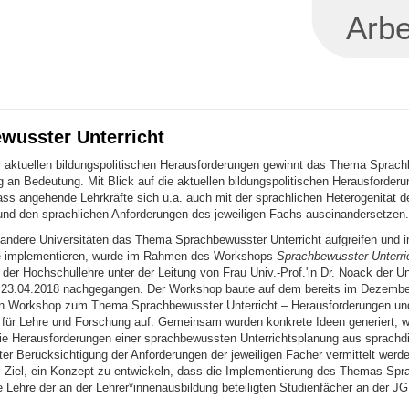
Arbe
wusster Unterricht
er aktuellen bildungspolitischen Herausforderungen gewinnt das Thema Sprac
ig an Bedeutung. Mit Blick auf die aktuellen bildungspolitischen Herausforderu
ass angehende Lehrkräfte sich u.a. auch mit der sprachlichen Heterogenität d
und den sprachlichen Anforderungen des jeweiligen Fachs auseinandersetzen.
 andere Universitäten das Thema Sprachbewusster Unterricht aufgreifen und i
e implementieren, wurde im Rahmen des Workshops
Sprachbewusster Unterri
 der Hochschullehre unter der Leitung von Frau Univ.-Prof.'in Dr. Noack der Un
23.04.2018 nachgegangen. Der Workshop baute auf dem bereits im Dezembe
en Workshop zum Thema Sprachbewusster Unterricht – Herausforderungen un
ür Lehre und Forschung auf. Gemeinsam wurden konkrete Ideen generiert, w
ie Herausforderungen einer sprachbewussten Unterrichtsplanung aus sprachdi
ter Berücksichtigung der Anforderungen der jeweiligen Fächer vermittelt werd
s Ziel, ein Konzept zu entwickeln, dass die Implementierung des Themas Sp
ie Lehre der an der Lehrer*innenausbildung beteiligten Studienfächer an der J