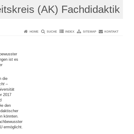
itskreis (AK) Fachdidaktik
HOME
SUCHE
INDEX
SITEMAP
KONTAKT
hbewusster
ngen ist es
er
n die
cht –
iversität
r 2017
d
ie den
daktischer
en könnten.
rachbewusster
GU ermöglicht.