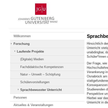
Zum
Johannes
Inhalt
Gutenberg-
springen
Universität
Mainz
Sprachbe
Willkommen
Hinsichtlich d
Forschung
Unterricht stet
Laufende Projekte
unabdingbar, d
Schüler*innen 
(Digitale) Medien
Der Frage, wie
Fachdidaktische Kompetenzen
Hochschullehr
Verankerung
in
Natur – Umwelt – Schöpfung
Osnabrück am 
stattgefunden
Schülervorstellungen
Konsequenzen f
Studierenden d
Sprachbewusster Unterricht
Perspektive un
Personen
Hierbei war da
Unterricht in d
Aktuelles & Veranstaltungen