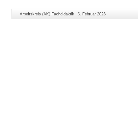
Zusätzliche
Seiten-
Letzte
Arbeitskreis (AK) Fachdidaktik
6. Februar 2023
Informationen
Name:
Aktualisierung:
zu
dieser
Seite