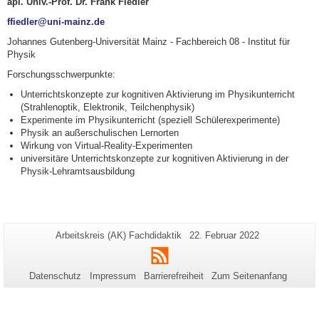
apl. Univ.-Prof. Dr. Frank Fiedler
ffiedler@uni-mainz.de
Johannes Gutenberg-Universität Mainz - Fachbereich 08 - Institut für
Physik
Forschungsschwerpunkte:
Unterrichtskonzepte zur kognitiven Aktivierung im Physikunterricht
(Strahlenoptik, Elektronik, Teilchenphysik)
Experimente im Physikunterricht (speziell Schülerexperimente)
Physik an außerschulischen Lernorten
Wirkung von Virtual-Reality-Experimenten
universitäre Unterrichtskonzepte zur kognitiven Aktivierung in der
Physik-Lehramtsausbildung
Zusätzliche
Seiten-
Letzte
Arbeitskreis (AK) Fachdidaktik
22. Februar 2022
Name:
Aktualisierung:
Informationen
RSS
zu
Datenschutz
Impressum
Barrierefreiheit
Zum Seitenanfang
dieser
Seite