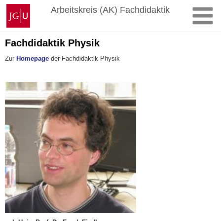
Zum
Johannes
Arbeitskreis (AK) Fachdidaktik
Inhalt
Gutenberg-
springen
Universität
Mainz
Fachdidaktik Physik
Zur
Homepage
der Fachdidaktik Physik